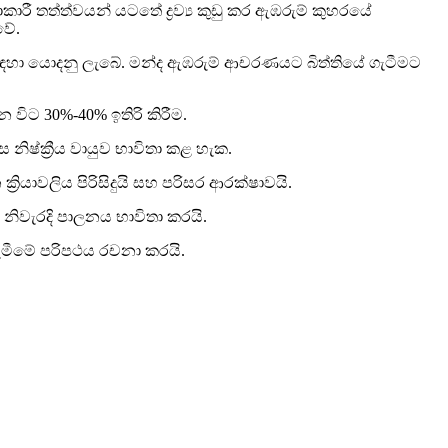
කාරී තත්ත්වයන් යටතේ ද්‍රව්‍ය කුඩු කර ඇඹරුම් කුහරයේ
වේ.
රව්‍ය සඳහා යොදනු ලැබේ. මන්ද ඇඹරුම් ආචරණයට බිත්තියේ ගැටීමට
 විට 30%-40% ඉතිරි කිරීම.
ෙස නිෂ්ක්‍රීය වායුව භාවිතා කළ හැක.
 ක්‍රියාවලිය පිරිසිදුයි සහ පරිසර ආරක්ෂාවයි.
සහ නිවැරදි පාලනය භාවිතා කරයි.
ා දැමීමේ පරිපථය රචනා කරයි.