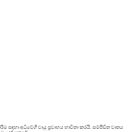
සඳහා අධිවේගී වායු ප්‍රවාහය භාවිතා කරයි. සම්පීඩිත වාතය