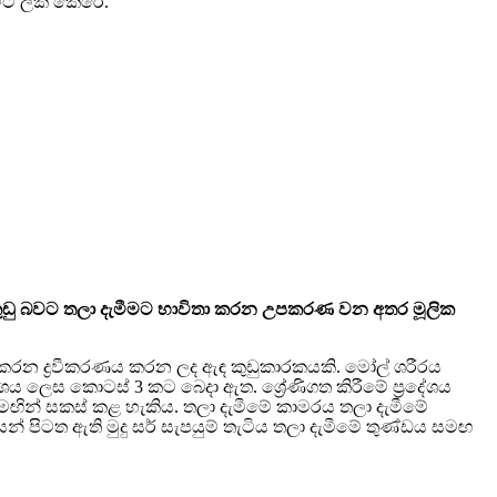
මට ලක් කෙරේ.
යුම් කුඩු බවට තලා දැමීමට භාවිතා කරන උපකරණ වන අතර මූලික
 කරන ද්‍රවීකරණය කරන ලද ඇඳ කුඩුකාරකයකි. මෝල් ශරීරය
‍රදේශය ලෙස කොටස් 3 කට බෙදා ඇත. ශ්‍රේණිගත කිරීමේ ප්‍රදේශය
ඟින් සකස් කළ හැකිය. තලා දැමීමේ කාමරය තලා දැමීමේ
 පිටත ඇති මුදු සර් සැපයුම් තැටිය තලා දැමීමේ තුණ්ඩය සමඟ