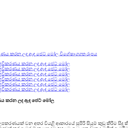
වීකරණය කරන ලද ඇඳ ජෙට් මෝල
වන අතර වියළි ආකාරයේ සුපිරි සියුම් කුඩු කිරීම සිදු කිරීම 