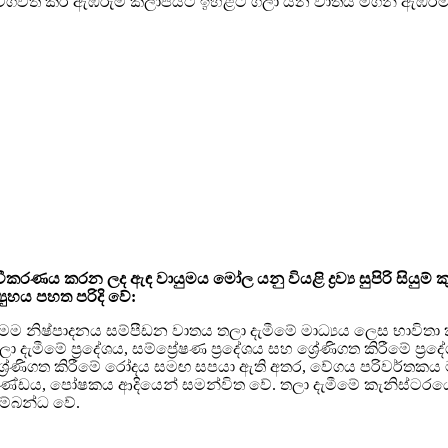
හා වේගවත් කර ඇඹරුම් කලාපයට ඉහළට ගලා යන වාතය මගින් ඇඹරී
්‍රවීකරණය කරන ලද ඇඳ වායුමය මෝල යනු වියළි ද්‍රව්‍ය සුපිරි සි
්‍යුහය පහත පරිදි වේ:
ෙම නිෂ්පාදනය සම්පීඩන වාතය තලා දැමීමේ මාධ්‍යය ලෙස භාවිතා
ලා දැමීමේ ප්‍රදේශය, සම්ප්‍රේෂණ ප්‍රදේශය සහ ශ්‍රේණිගත කිරීමේ ප්
්‍රේණිගත කිරීමේ රෝදය සමඟ සපයා ඇති අතර, වේගය පරිවර්තකය ම
ුණ්ඩය, පෝෂකය ආදියෙන් සමන්විත වේ. තලා දැමීමේ කැනිස්ටරයෙන්
ම්බන්ධ වේ.