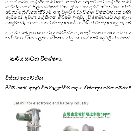
යාමත් සමඟ ශ්‍රේණිගත කිරීමේ කාමරයට ඇතුළු වේ. ශ්‍රේණිගත කි
කේන්ද්‍රාපසාරී බලය මෙන්ම වායු ප්‍රවාහයේ දුස්ස්රාවීතාවයෙන්
අවශ්‍ය ශ්‍රේණිගත කිරීමේ අංශු වලට වඩා විශාල විෂ්කම්භයක් 
පැමිණේ. අවශ්‍ය ශ්‍රේණිගත කිරීමේ අංශුවල විෂ්කම්භයට අනුකූල ව
බෙදුම්කරුට ගලා ගොස් එකතු කරන්නා විසින් එකතු කරනු ලැබේ. 
වායුමය කුඩුකාරකය වායු සම්පීඩකය, තෙල් මතක තබා ගන්නා යන
කරන්නා, වාතය ලබා ගන්නා යන්ත්‍ර සහ වෙනත් දේවලින් සමන්ව
කාර්ය සාධන විශේෂාංග
විස්තර පෙන්වන්න
සීරීම් යකඩ ඇතුළු වීම වැළැක්වීම සඳහා නිෂ්පාදන සමඟ සම්