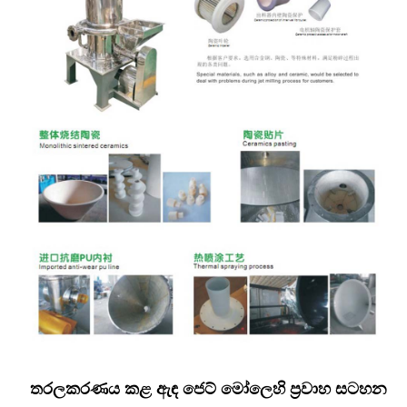
තරලකරණය කළ ඇඳ ජෙට් මෝලෙහි ප්‍රවාහ සටහන