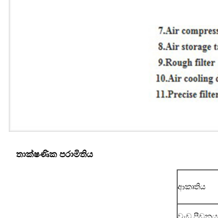
තාක්ෂණික පරාමිතිය
ආකෘතිය
වැඩ පීඩනය