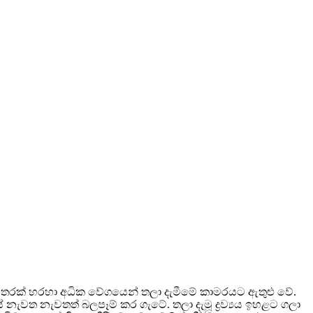
ණ්ඩ හතරක් හරහා අධික වේගයෙන් තලා දැමීමේ කාමරයට ඇතුළු වේ.
ේ නැවත නැවතත් බලපෑම් කර ගැටේ. තලා දැමූ ද්‍රව්‍යය ඉහළට ගලා