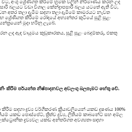
ිට, අංශු ශ්‍රේණිගත කිරීමේ භ්‍රමක වලින් නිර්මාණය කරන ලද
ාපසාරී බලයට වඩා විශාල කේන්ද්‍රාපසාරී බලය යටතේ ඇති විට,
ළු නොවන අතර තලා දැමීම සඳහා තලා දැමීමේ කාමරයට නැවත
මඟ ශ්‍රේණිගත කිරීමේ රෝදයේ අභ්‍යන්තර කුටියේ සුළි සුළං
ත්‍රයෙන් මුදා හරිනු ලැබේ.
 ලද ඇඳ වායුමය කුඩුකාරකය, සුළි සුළං බෙදුම්කරු, එකතු
ිං කිරීම පර්යන්ත නිෂ්පාදනවල අවලංගු බලපෑමට හේතු වේ.
රීම සඳහා ද්‍රව්‍ය වර්ගීකරණ ක්‍රියාවලියෙන් යකඩ දූෂණය 100%
ම් යකඩ පොස්පේට්, ත්‍රිත්ව ද්‍රව්‍ය, ලිතියම් කාබනේට් සහ අම්ල
ක්ට්‍රොනික ද්‍රව්‍යවල යකඩ අන්තර්ගත අවශ්‍යතා සඳහා