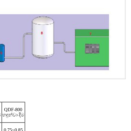
QDF-800
ම
හඳුන්වා දීම
0.75~0.85