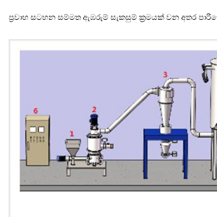
ප්‍රවාහ සටහන සම්මත ඇඹරුම් සැකසුම් ක්‍රමයක් වන අතර පාර