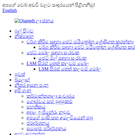
අපගේ වෙබ් අඩවි වලට සාදරයෙන් පිළිගනිමු!
English
මුල් පිටුව
නිෂ්පාදන
වර්ග කිරීම සඳහා ජෙට් මයික්‍රෝන ශ්‍රේණිගත කරන්නා
වර්ග කිරීම සඳහා ජෙට් මයික්‍රෝන ශ්‍රේණිගත ක
ජෙට් මෝල සඳහා සංරචක
ජෙට් මිල් සඳහා සංරචක
LSM සිරස් තෙත් කලවම් මෝල
LSM සිරස් තෙත් කලවම් මෝල
පුවත්
බ්ලොග්
නිතර අසන පැන
අපි ගැන
කර්මාන්තශාලා සංචාරය
ගෞරවය සහ සුදුසුකම්
සහතිකය
අදාළ ඉංජිනේරු නඩුව
අපගේ වාසි සහ අලෙවියෙන් පසු
ප්රදර්ශනය
සමාගම් පරිදර්ශනය
අපව අමතන්න