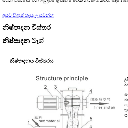
මගින් ධාවනය වන අමුද්‍රව්‍ය තුණ්ඩ හතරක් තරණය කිරීම සඳ
අපට විද්‍යුත් තැපෑල එවන්න
නිෂ්පාදන විස්තර
නිෂ්පාදන ටැග්
නිෂ්පාදනය විස්තරය
ද
ව
ම
ත
ශ
ත
ස