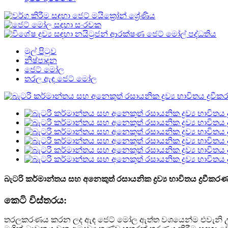
මුල් පිටුව
නිෂ්පාදන
ජෙට් මෝල
තරල ඇඳ ජෙට් මෝල
බැටරි කර්මාන්තය සහ අනෙකුත් රසායනික ද්‍රව්‍ය භාවිතය ද්‍ර
කෙටි විස්තරය:
තරලකරණය කරන ලද ඇඳ ජෙට් මෝල ඇත්ත වශයෙන්ම එවැනි උපකරණයක් 