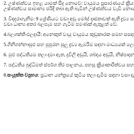
2. උෂ්ණත්වය ඉහළ යාමක් සිදු නොවේ: වායුමය ප්‍රසාරණයේ ක්‍රියා
උෂ්ණත්වය සාමාන්‍ය පරිදි තබා ඇති බැවින් උෂ්ණත්වය වැඩි නො
3. විඳදරාගැනීම: 9 ශ්‍රේණියට වඩා අඩු මෝස් දෘඪතාවක් ඇති ද්‍
වඩා ධාන්‍ය අතර බලපෑම සහ ගැටීම පමණක් ඇතුළත් වේ.
4.බලශක්ති-ඵලදායී: අනෙකුත් වායු වායුමය කුඩුකාරක සමඟ සසඳන
5.ගිනිගන්නාසුළු සහ පුපුරන සුලු ද්‍රව්‍ය ඇඹරීම සඳහා මාධ්‍යයක් ල
6. මුළු පද්ධතියම තලා දමා ඇත, දූවිලි අඩුයි, ශබ්දය අඩුයි, නිෂ්පාදන
7. පද්ධතිය බුද්ධිමත් ස්පර්ශ තිර පාලනය, පහසු ක්‍රියාකාරිත්වය 
8.
සංයුක්ත ව්‍යුහය
: ප්‍රධාන යන්ත්‍රයේ කුටිය තලා දැමීම සඳහා වස