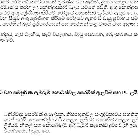
රීමේ රෝද අධික වේගයෙන් භ්‍රමණය වන බැවින්, ද්‍රව්‍යය ඉහළට යන ව
 නිර්මාණය කරන ලද කේන්ද්‍රාපසාරී බලය යටතේ පවතී. අංශු කේන්ද්‍ර
සහිත රළු අංශු ශ්‍රේණිගත කිරීමේ රෝදයේ අභ්‍යන්තර කුටියට ඇතු
න සියුම් අංශු ශ්‍රේණිගත කිරීමේ රෝදයට ඇතුළු වී වායු ප්‍රවාහය ස
පෙරහන් බෑග් ප්‍රතිකාරයෙන් පසු පෙරහන් කළ වාතය වායු ආදාන යන්
්ත්‍රය, ගෑස් ටැංකිය, කැටි වියළනය, වායු පෙරහන, තරලකරණය කරන
ිත වේ.
බන්ධ වන සම්පූර්ණ ඇඹරුම් කොටස්වල සෙරමික් ඇලවීම සහ PU ලයින
1.නිරවද්‍ය සෙරමික් ආලේපන, නිෂ්පාදනවල සංශුද්ධතාවය සහතික කි
ඉවත් කරයි. කොබෝල්ට් අධි අම්ලය, ලිතියම් මැංගනීස් අම්ලය, ලිතිය
ලිතියම් නිකල් සහ කොබෝල්ට් ආදී බැටරි කැතෝඩ ද්‍රව්‍ය වැනි ඉලෙ
විශේෂයෙන් සුදුසු වේ.