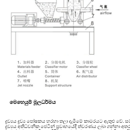
මෙහෙයුම් මූලධර්මය
ද්‍රව්‍යය ද්‍රව්‍ය පෝෂකය හරහා තලා දැමීමේ කාමරයට ඇතුළු 
ද්‍රව්‍යය අතිධ්වනික ජෙටින් ප්‍රවාහයේදී ත්වරණය ලබා ගන්නා 