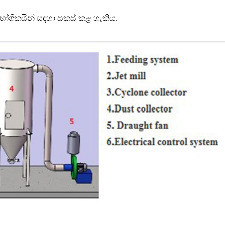
ිභෝගිකයින් සඳහා සකස් කළ හැකිය.