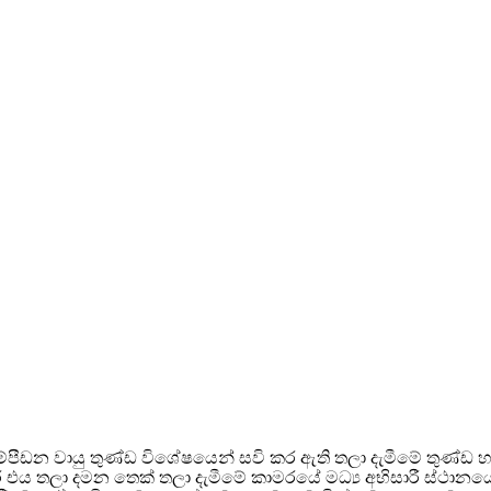
වේ. සම්පීඩන වායු තුණ්ඩ විශේෂයෙන් සවි කර ඇති තලා දැමීමේ තු
අතර එය තලා දමන තෙක් තලා දැමීමේ කාමරයේ මධ්‍ය අභිසාරී ස්ථානය