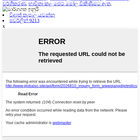
වර්ගීකරණ
,
භාවිතා කළ ජෙට් මෝල විකිණීමට ඇත
,
විද්‍යුත් තැපෑල යවන්න
පවර්ලින් 9213
x