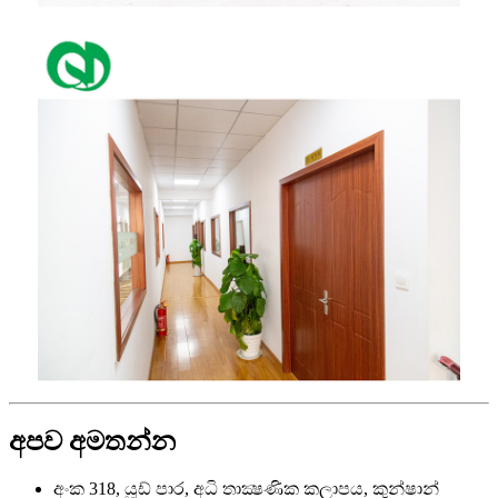
අපව අමතන්න
අංක 318, යූඩ් පාර, අධි තාක්‍ෂණික කලාපය, කුන්ෂාන්