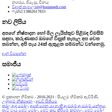
නගරය, ජියැංසු, චීනය
විද්‍යුත් තැපෑල:
xrj@ksqiangdi.com
ෆැක්ස්:
13862617833
නව ලිපිය
අපගේ නිෂ්පාදන හෝ මිල ලැයිස්තුව පිළිබඳ විමසීම්
සඳහා, කරුණාකර ඔබගේ විද්‍යුත් තැපෑල අප වෙත
තබන්න, අපි පැය 24ක් ඇතුළත සම්බන්ධ වන්නෙමු.
දැන් විමසන්න
සමාජීය
© ප්‍රකාශන හිමිකම - 2010-2021 : සියලුම හිමිකම් ඇවිරිණි.
උණුසුම් නිෂ්පාදන
-
අඩවි සිතියම
තරල ඇඳ මෝල
,
අතේ ගෙන යා හැකි ඇඹරුම් ඇඹරුම් යන්ත්‍රය
,
තැටි වායු ජෙට් මෝල
,
ජෙට් කුඩු කිරීමේ කම්හල
,
ජෙට් මෝල්