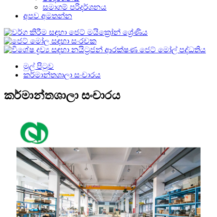
සමාගම් පරිදර්ශනය
අපව අමතන්න
මුල් පිටුව
කර්මාන්තශාලා සංචාරය
කර්මාන්තශාලා සංචාරය