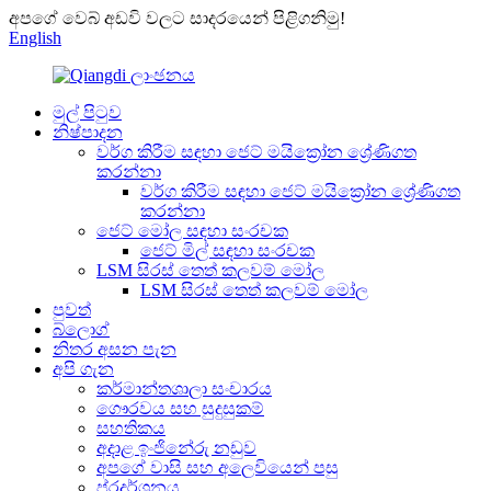
අපගේ වෙබ් අඩවි වලට සාදරයෙන් පිළිගනිමු!
English
මුල් පිටුව
නිෂ්පාදන
වර්ග කිරීම සඳහා ජෙට් මයික්‍රෝන ශ්‍රේණිගත
කරන්නා
වර්ග කිරීම සඳහා ජෙට් මයික්‍රෝන ශ්‍රේණිගත
කරන්නා
ජෙට් මෝල සඳහා සංරචක
ජෙට් මිල් සඳහා සංරචක
LSM සිරස් තෙත් කලවම් මෝල
LSM සිරස් තෙත් කලවම් මෝල
පුවත්
බ්ලොග්
නිතර අසන පැන
අපි ගැන
කර්මාන්තශාලා සංචාරය
ගෞරවය සහ සුදුසුකම්
සහතිකය
අදාළ ඉංජිනේරු නඩුව
අපගේ වාසි සහ අලෙවියෙන් පසු
ප්රදර්ශනය